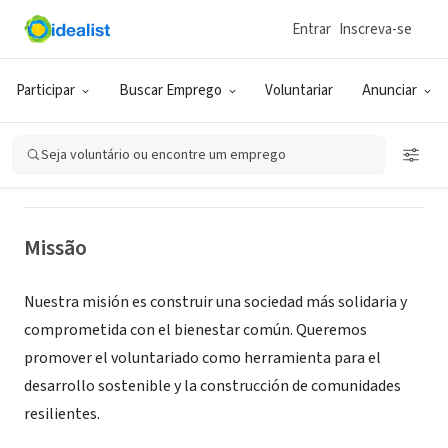
Entrar
Inscreva-se
ONG (SETOR SOCIAL)
Huellas Solidarias
Participar
Buscar Emprego
Voluntariar
Anunciar
Córdoba, AN, Espanha
|
huellassolidarias.com/
Seja voluntário ou encontre um emprego
Missão
Nuestra misión es construir una sociedad más solidaria y
comprometida con el bienestar común. Queremos
promover el voluntariado como herramienta para el
desarrollo sostenible y la construcción de comunidades
resilientes.