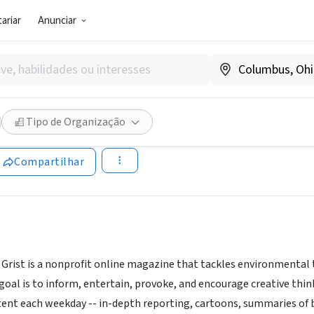
ariar
Anunciar
SOCIAL)
Tipo de Organização
.grist.org
Compartilhar
 Grist is a nonprofit online magazine that tackles environmental t
 goal is to inform, entertain, provoke, and encourage creative t
ent each weekday -- in-depth reporting, cartoons, summaries of br