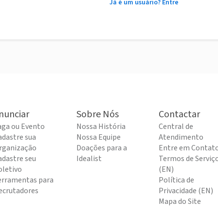
Já é um usuário? Entre
nunciar
Sobre Nós
Contactar
aga ou Evento
Nossa História
Central de
adastre sua
Nossa Equipe
Atendimento
rganização
Doações para a
Entre em Contat
adastre seu
Idealist
Termos de Serviç
oletivo
(EN)
erramentas para
Política de
ecrutadores
Privacidade (EN)
Mapa do Site