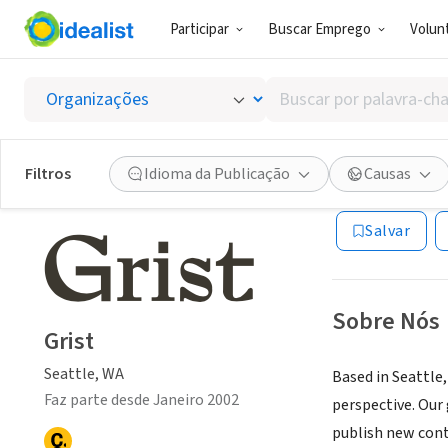
Participar
Buscar Emprego
Volunt
ONG (SETOR 
Buscar
Grist
por
palavra-
chave,
Filtros
Idioma da Publicação
Causas
Seattle, WA
|
www
habilidades
ou
Salvar
interesses
Sobre Nós
Grist
Seattle, WA
Based in Seattle,
Faz parte desde Janeiro 2002
perspective. Our
publish new cont