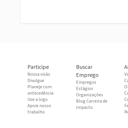
Participe
Buscar
A
Nossa visão
Emprego
V
Divulgue
C
Empregos
Planeje com
O
Estágios
antecedência
C
Organizações
Use a logo
C
Blog Carreira de
Apoie nosso
F
Impacto
trabalho
R