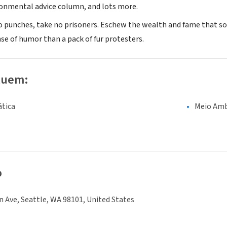
ronmental advice column, and lots more.
no punches, take no prisoners. Eschew the wealth and fame that so 
se of humor than a pack of fur protesters.
luem:
tica
Meio Amb
o
 Ave, Seattle, WA 98101, United States