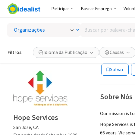
Participar
Buscar Emprego
Volunt
ONG (SETOR 
Buscar
Hope S
por
palavra-
chave,
Filtros
Idioma da Publicação
Causas
San Jose, CA
|
www
habilidades
ou
Salvar
interesses
Sobre Nós
Our mission is to
Hope Services
Hope Services is 
San Jose, CA
66 years. We serv