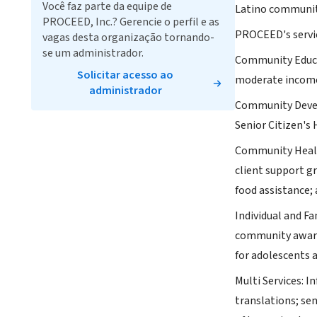
Você faz parte da equipe de
Latino communit
PROCEED, Inc.? Gerencie o perfil e as
PROCEED's servic
vagas desta organização tornando-
se um administrador.
Community Educat
Solicitar acesso ao
moderate income 
administrador
Community Develo
Senior Citizen's
Community Health
client support g
food assistance;
Individual and F
community awaren
for adolescents a
Multi Services: 
translations; sen