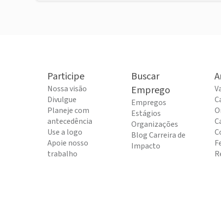
Participe
Buscar
A
Nossa visão
Emprego
V
Divulgue
C
Empregos
Planeje com
O
Estágios
antecedência
C
Organizações
Use a logo
C
Blog Carreira de
Apoie nosso
F
Impacto
trabalho
R