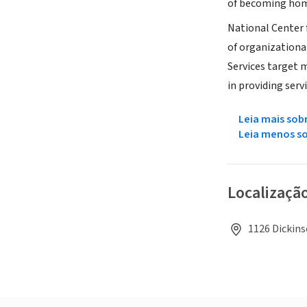
of becoming home
National Center f
of organizationa
Services target m
in providing servi
Leia mais sob
Leia menos s
Localizaçã
1126 Dickins