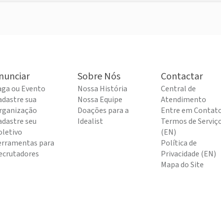
nunciar
Sobre Nós
Contactar
aga ou Evento
Nossa História
Central de
adastre sua
Nossa Equipe
Atendimento
rganização
Doações para a
Entre em Contat
adastre seu
Idealist
Termos de Serviç
oletivo
(EN)
erramentas para
Política de
ecrutadores
Privacidade (EN)
Mapa do Site