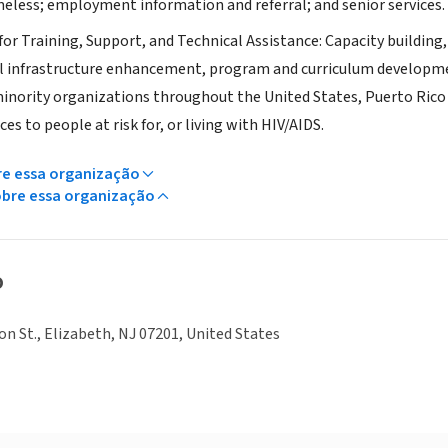
less; employment information and referral; and senior services.
or Training, Support, and Technical Assistance: Capacity building,
l infrastructure enhancement, program and curriculum developme
inority organizations throughout the United States, Puerto Rico an
ces to people at risk for, or living with HIV/AIDS.
re essa organização
obre essa organização
o
on St., Elizabeth, NJ 07201, United States