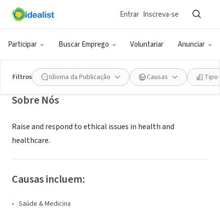
Entrar
Inscreva-se
ONG (SETOR SOCIAL)
tranformingeolcare
Participar
Buscar Emprego
Voluntariar
Anunciar
Kansas City, MO
|
practicalbioethics.org
Filtros
Idioma da Publicação
Causas
Tipo
Sobre Nós
Raise and respond to ethical issues in health and
healthcare.
Causas incluem:
Saúde & Medicina