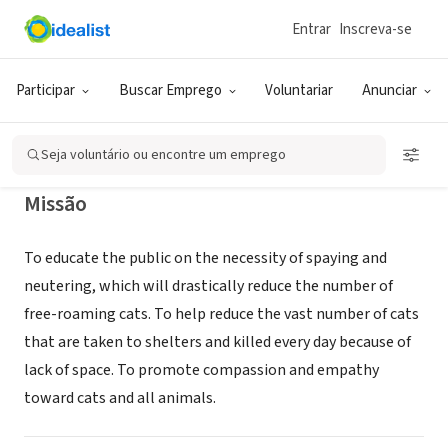
Entrar
Inscreva-se
ONG (SETOR SOCIAL)
Feline Urban Rescue and Rehab
Participar
Buscar Emprego
Voluntariar
Anunciar
Stewartsville, NJ
|
www.felineurbanrescueandrehab.org
Seja voluntário ou encontre um emprego
Missão
To educate the public on the necessity of spaying and
neutering, which will drastically reduce the number of
free-roaming cats. To help reduce the vast number of cats
that are taken to shelters and killed every day because of
lack of space. To promote compassion and empathy
toward cats and all animals.