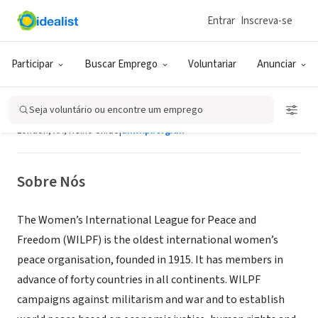
Entrar
Inscreva-se
ONG (SETOR SOCIAL)
Women's International League for
Participar
Buscar Emprego
Voluntariar
Anunciar
Peace and Freedom (WILPF) UK
Section
Seja voluntário ou encontre um emprego
London, XA, Reino Unido
|
ukwilpf.org.uk
Sobre Nós
The Women’s International League for Peace and
Freedom (WILPF) is the oldest international women’s
peace organisation, founded in 1915. It has members in
advance of forty countries in all continents. WILPF
campaigns against militarism and war and to establish