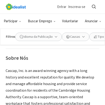
Entrar
Inscreva-se
ONG (SETOR SOCIAL)
Cascap, Inc.
Participar
Buscar Emprego
Voluntariar
Anunciar
Somerville, MA
|
www.cascap.org
Filtros
Idioma da Publicação
Causas
Tipo
Sobre Nós
Cascap, Inc. is an award winning agency with a long
history and excellent reputation for quality. We develop
and manage affordable housing and provide service
coordination for residents of the Cambridge Housing
Authority. Cascap is a supportive, team-oriented
workplace that fosters professional satisfaction and