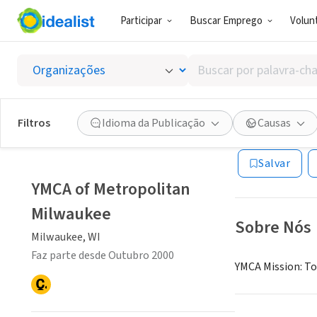
Participar
Buscar Emprego
Volunt
ONG (SETOR 
Buscar
YMCA o
por
palavra-
chave,
Filtros
Idioma da Publicação
Causas
Milwaukee, WI
|
w
habilidades
ou
Salvar
interesses
YMCA of Metropolitan
Milwaukee
Sobre Nós
Milwaukee, WI
Faz parte desde Outubro 2000
YMCA Mission: To 