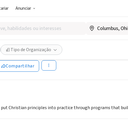
ariar
Anunciar
SOCIAL)
f Metropolitan Milwaukee
Tipo de Organização
ww.ymcamke.org
Compartilhar
put Christian principles into practice through programs that build 