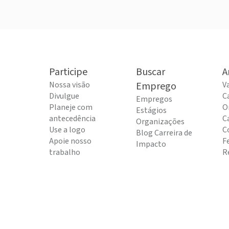
Participe
Buscar
A
Nossa visão
Emprego
V
Divulgue
C
Empregos
Planeje com
O
Estágios
antecedência
C
Organizações
Use a logo
C
Blog Carreira de
Apoie nosso
F
Impacto
trabalho
R