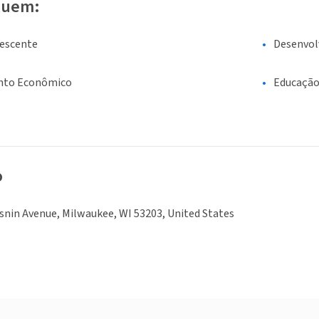
luem:
lescente
Desenvol
nto Econômico
Educaçã
o
snin Avenue, Milwaukee, WI 53203, United States