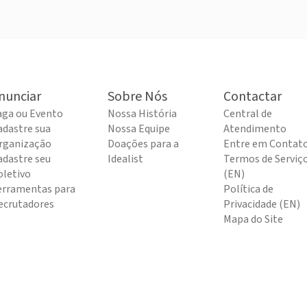
nunciar
Sobre Nós
Contactar
aga ou Evento
Nossa História
Central de
adastre sua
Nossa Equipe
Atendimento
rganização
Doações para a
Entre em Contat
adastre seu
Idealist
Termos de Serviç
oletivo
(EN)
erramentas para
Política de
ecrutadores
Privacidade (EN)
Mapa do Site