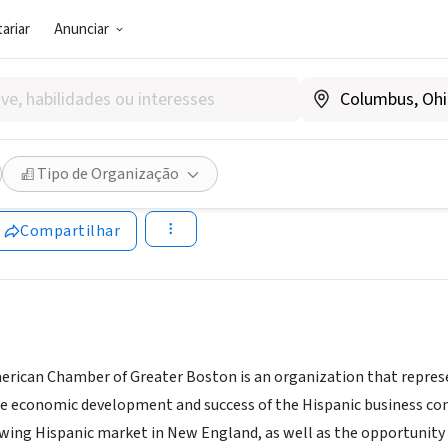
ariar
Anunciar
SOCIAL)
ic-American Chamber of Co
Tipo de Organização
.hacc.com
Compartilhar
rican Chamber of Greater Boston is an organization that represent
 economic development and success of the Hispanic business com
wing Hispanic market in New England, as well as the opportunity 