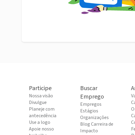
Participe
Buscar
A
Nossa visão
Emprego
V
Divulgue
C
Empregos
Planeje com
O
Estágios
antecedência
C
Organizações
Use a logo
C
Blog Carreira de
Apoie nosso
F
Impacto