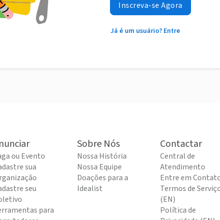
Inscreva-se Agora
Já é um usuário? Entre
nunciar
Sobre Nós
Contactar
aga ou Evento
Nossa História
Central de
adastre sua
Nossa Equipe
Atendimento
rganização
Doações para a
Entre em Contat
adastre seu
Idealist
Termos de Serviç
oletivo
(EN)
erramentas para
Política de