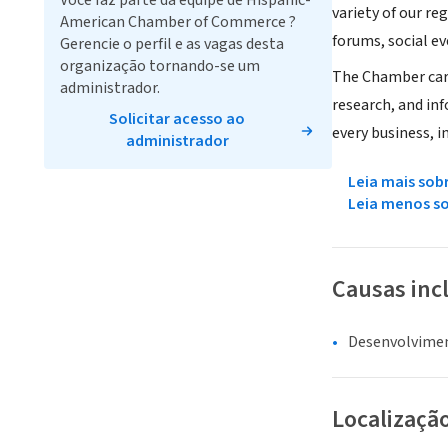
Você faz parte da equipe de Hispanic-
variety of our r
American Chamber of Commerce ?
forums, social ev
Gerencie o perfil e as vagas desta
organização tornando-se um
The Chamber carr
administrador.
research, and in
Solicitar acesso ao
every business, 
administrador
Leia mais sob
Leia menos s
Causas inc
Desenvolvime
Localizaçã