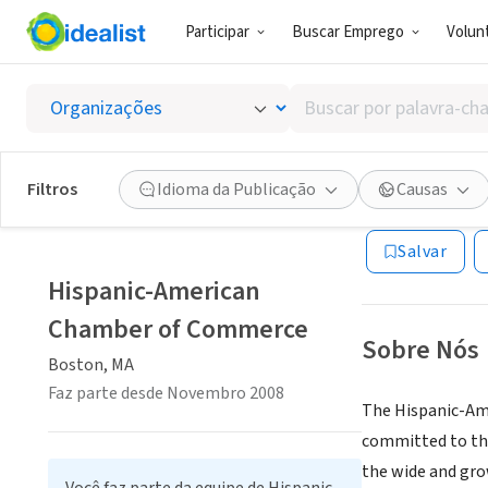
Participar
Buscar Emprego
Volunt
ONG (SETOR 
Buscar
Hispan
por
palavra-
chave,
Filtros
Idioma da Publicação
Causas
Boston, MA
|
www
habilidades
ou
Salvar
interesses
Hispanic-American
Chamber of Commerce
Sobre Nós
Boston, MA
Faz parte desde Novembro 2008
The Hispanic-Ame
committed to the
the wide and gro