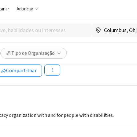
ariar
Anunciar
SOCIAL)
polis Resource Center for I
Tipo de Organização
www.abilityindiana.org/about-us/
Compartilhar
cacy organization with and for people with disabilities.