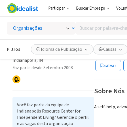
Participar
Buscar Emprego
Volunt
ONG (SETOR 
Buscar
Indianapolis Resource
Indiana
por
palavra-
Center for Independent
chave,
Filtros
Idioma da Publicação
Causas
Living
Indianapolis, IN
|
habilidades
ou
Indianapolis, IN
Salvar
interesses
Faz parte desde Setembro 2008
Sobre Nós
Você faz parte da equipe de
A self-help, advo
Indianapolis Resource Center for
Independent Living? Gerencie o perfil
e as vagas desta organização