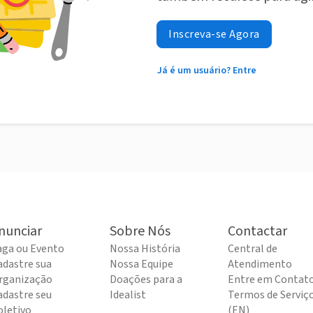
Inscreva-se Agora
Já é um usuário? Entre
nunciar
Sobre Nós
Contactar
aga ou Evento
Nossa História
Central de
adastre sua
Nossa Equipe
Atendimento
rganização
Doações para a
Entre em Contat
adastre seu
Idealist
Termos de Serviç
oletivo
(EN)