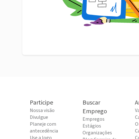
Participe
Buscar
A
Nossa visão
Emprego
V
Divulgue
C
Empregos
Planeje com
O
Estágios
antecedência
C
Organizações
Use a logo
C