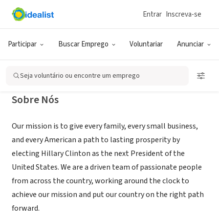
Entrar
Inscreva-se
ONG (SETOR SOCIAL)
Hillary for America
Participar
Buscar Emprego
Voluntariar
Anunciar
Brooklyn, NY
|
hillaryclinton.com/
Seja voluntário ou encontre um emprego
Sobre Nós
Our mission is to give every family, every small business,
and every American a path to lasting prosperity by
electing Hillary Clinton as the next President of the
United States. We are a driven team of passionate people
from across the country, working around the clock to
achieve our mission and put our country on the right path
forward.