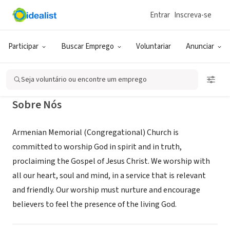
Entrar
Inscreva-se
ONG (SETOR SOCIAL)
Armenian Memorial Church
Participar
Buscar Emprego
Voluntariar
Anunciar
Watertown, MA
|
www.armenianmemorialchurch.org
Seja voluntário ou encontre um emprego
Sobre Nós
Armenian Memorial (Congregational) Church is
committed to worship God in spirit and in truth,
proclaiming the Gospel of Jesus Christ. We worship with
all our heart, soul and mind, in a service that is relevant
and friendly. Our worship must nurture and encourage
believers to feel the presence of the living God.