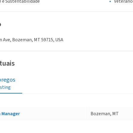
 e Sustentabilidade
Veterano
o
on Ave, Bozeman, MT 59715, USA
tuais
regos
isting
m Manager
Bozeman, MT