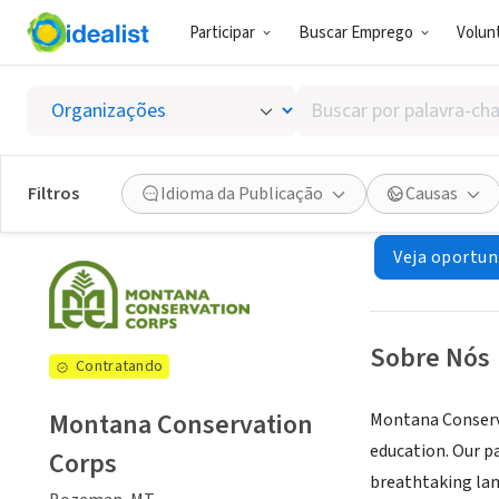
Participar
Buscar Emprego
Volunt
ONG (SETOR 
Buscar
Montan
por
palavra-
chave,
Filtros
Idioma da Publicação
Causas
Bozeman, MT
|
m
habilidades
ou
Veja oportun
interesses
Sobre Nós
Contratando
Montana Conservation
Montana Conserva
education. Our p
Corps
breathtaking lan