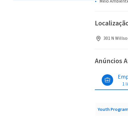
Meio Ambiente
Localizaçã
301 N Wills
Anúncios A
Emp
1 l
Youth Progra