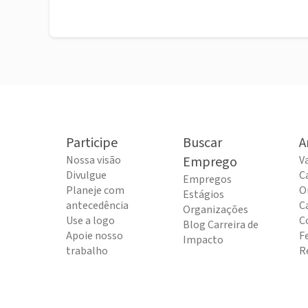
Participe
Buscar
A
Nossa visão
Emprego
V
Divulgue
C
Empregos
Planeje com
O
Estágios
antecedência
C
Organizações
Use a logo
C
Blog Carreira de
Apoie nosso
F
Impacto
trabalho
R