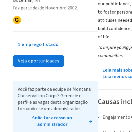
Bozeman, MT
our public lands
Faz parte desde Novembro 2002
to foster person
attitudes needed 
build confidence
of life.
1 emprego listado
To inspire young 
communities
Veja oportunidades
Leia mais sob
Leia menos s
Você faz parte da equipe de Montana
Conservation Corps? Gerencie o
Causas inc
perfil e as vagas desta organização
tornando-se um administrador.
Engajamento C
Solicitar acesso ao
administrador