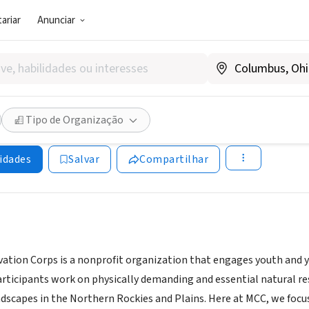
ariar
Anunciar
SOCIAL)
a Conservation Corps
Tipo de Organização
tcorps.org
idades
Salvar
Compartilhar
tion Corps is a nonprofit organization that engages youth and 
articipants work on physically demanding and essential natural r
dscapes in the Northern Rockies and Plains. Here at MCC, we focus