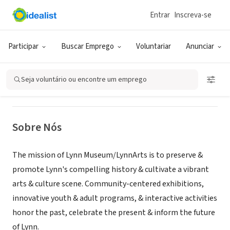
Entrar
Inscreva-se
ONG (SETOR SOCIAL)
Lynn Museum
Participar
Buscar Emprego
Voluntariar
Anunciar
Lynn, MA
|
lynnmuseum.org/
Seja voluntário ou encontre um emprego
Sobre Nós
The mission of Lynn Museum/LynnArts is to preserve &
promote Lynn's compelling history & cultivate a vibrant
arts & culture scene. Community-centered exhibitions,
innovative youth & adult programs, & interactive activities
honor the past, celebrate the present & inform the future
of Lynn.