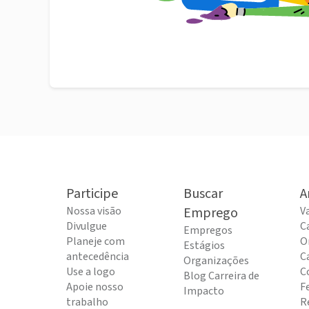
Participe
Buscar
A
Nossa visão
Emprego
V
Divulgue
C
Empregos
Planeje com
O
Estágios
antecedência
C
Organizações
Use a logo
C
Blog Carreira de
Apoie nosso
F
Impacto
trabalho
R