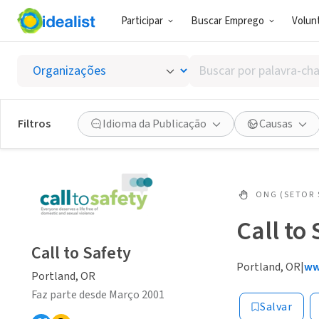
Participar
Buscar Emprego
Volunt
Buscar
por
palavra-
chave,
Filtros
Idioma da Publicação
Causas
habilidades
ou
interesses
ONG (SETOR 
Call to
Call to Safety
Portland, OR
|
ww
Portland, OR
Faz parte desde Março 2001
Salvar