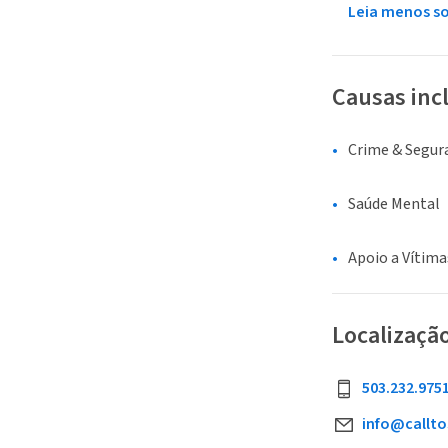
Leia menos s
Causas inc
Crime & Segur
Saúde Mental
Apoio a Vítima
Localizaçã
503.232.975
info@callto