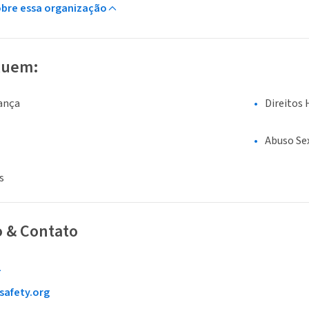
obre essa organização
luem:
ança
Direitos 
Abuso Sex
s
o & Contato
1
safety.org