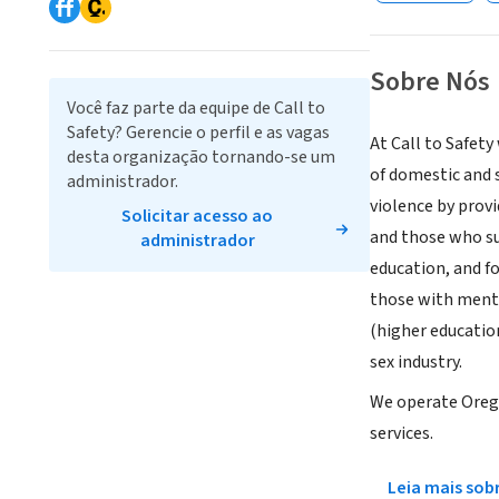
Sobre Nós
Você faz parte da equipe de Call to
Safety? Gerencie o perfil e as vagas
At Call to Safety
desta organização tornando-se um
of domestic and 
administrador.
violence by provi
Solicitar acesso ao
and those who su
administrador
education, and fo
those with menta
(higher education
sex industry.
We operate Oregon
services.
Leia mais sob