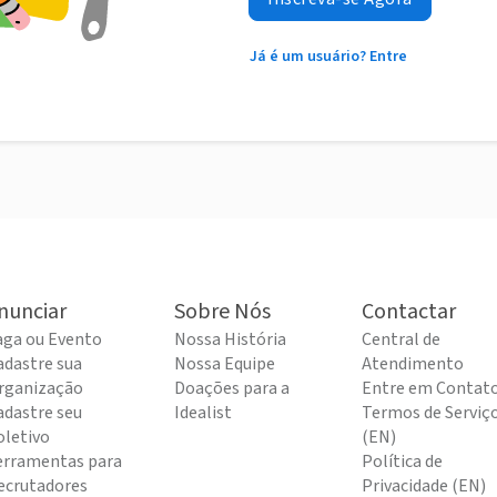
Já é um usuário? Entre
nunciar
Sobre Nós
Contactar
aga ou Evento
Nossa História
Central de
adastre sua
Nossa Equipe
Atendimento
rganização
Doações para a
Entre em Contat
adastre seu
Idealist
Termos de Serviç
oletivo
(EN)
erramentas para
Política de
ecrutadores
Privacidade (EN)