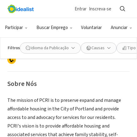
Entrar
Inscreva-se
ONG (SETOR SOCIAL)
Portland Community
Participar
Buscar Emprego
Voluntariar
Anunciar
Reinvestment Initiatives, Inc.
Filtros
Idioma da Publicação
Causas
Tipo
Portland, OR
|
www.pcrihome.org
Sobre Nós
The mission of PCRI is to preserve expand and manage
affordable housing in the City of Portland and provide
access to and advocacy for services for our residents.
PCRI's vision is to provide affordable housing and
associated services that achieve family stability, self-