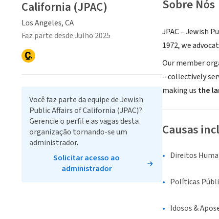
Sobre Nós
California (JPAC)
Los Angeles, CA
JPAC – Jewish Pub
Faz parte desde Julho 2025
1972, we advocat
Our member organ
– collectively se
making us
the la
Você faz parte da equipe de Jewish
Public Affairs of California (JPAC)?
Gerencie o perfil e as vagas desta
Causas inc
organização tornando-se um
administrador.
Direitos Human
Solicitar acesso ao
administrador
Políticas Públ
Idosos & Apos