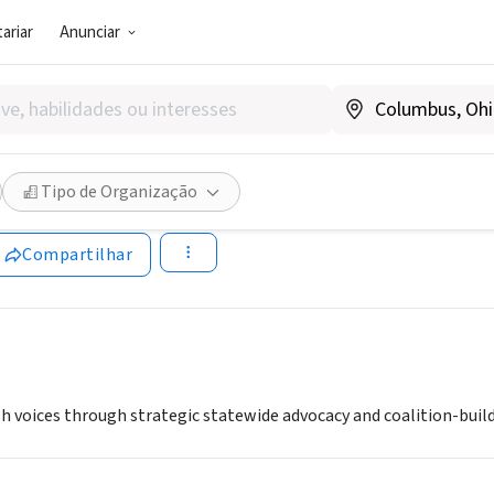
ariar
Anunciar
SOCIAL)
Public Affairs of California (
Tipo de Organização
jpac-cal.org/
Compartilhar
 voices through strategic statewide advocacy and coalition-buildin