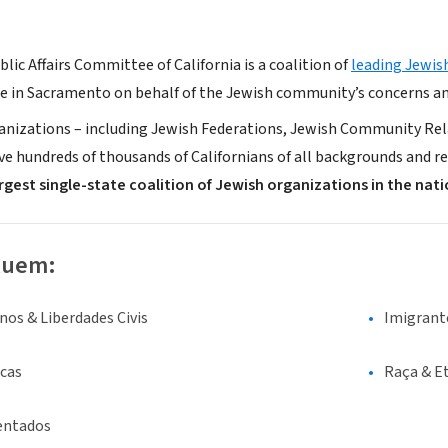
lic Affairs Committee of California is a coalition of
leading Jewis
e in Sacramento on behalf of the Jewish community’s concerns an
izations – including Jewish Federations, Jewish Community Relat
rve hundreds of thousands of Californians of all backgrounds and re
rgest single-state coalition of Jewish organizations in the nat
luem:
os & Liberdades Civis
Imigrant
icas
Raça & E
entados