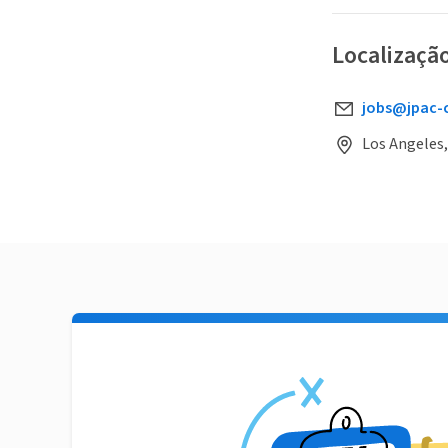
Localizaçã
jobs@jpac-c
Los Angeles,