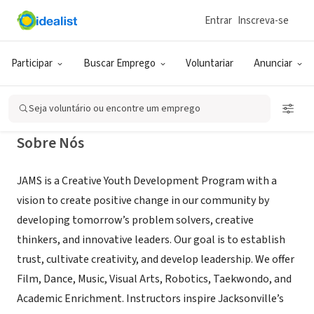
Entrar
Inscreva-se
ONG (SETOR SOCIAL)
Jacksonville Arts and Music School
Participar
Buscar Emprego
Voluntariar
Anunciar
Jacksonville, FL
|
www.jamslife.org
Seja voluntário ou encontre um emprego
Sobre Nós
JAMS is a Creative Youth Development Program with a
vision to create positive change in our community by
developing tomorrow’s problem solvers, creative
thinkers, and innovative leaders. Our goal is to establish
trust, cultivate creativity, and develop leadership. We offer
Film, Dance, Music, Visual Arts, Robotics, Taekwondo, and
Academic Enrichment. Instructors inspire Jacksonville’s