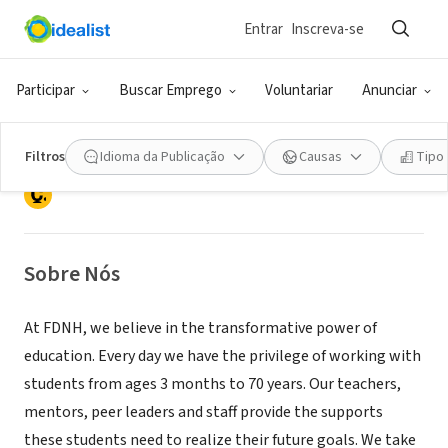
Entrar
Inscreva-se
ONG (SETOR SOCIAL)
Federated Dorchester
Participar
Buscar Emprego
Voluntariar
Anunciar
Neighborhood Houses
Filtros
Idioma da Publicação
Causas
Tipo
Dorchester, MA
|
fdnh.org
Sobre Nós
At FDNH, we believe in the transformative power of
education. Every day we have the privilege of working with
students from ages 3 months to 70 years. Our teachers,
mentors, peer leaders and staff provide the supports
these students need to realize their future goals. We take