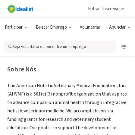
Entrar
Inscreva-se
ONG (SETOR SOCIAL)
American Holistic Veterinary
Participar
Buscar Emprego
Voluntariar
Anunciar
Medical Foundation, Inc.
Seja voluntário ou encontre um emprego
Citrus County, FL
|
www.ahvmf.org
Sobre Nós
The American Holistic Veterinary Medical Foundation, Inc.
(AHVMF) is a 501(c)(3) nonprofit organization that aspires
to advance companion animal health through integrative
holistic veterinary medicine. We accomplish this via
funding grants for research and veterinary student
education. Our goal is to support the development of