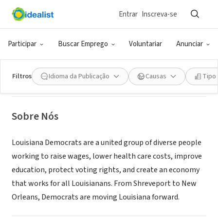
Entrar
Inscreva-se
ONG (SETOR SOCIAL)
Participar
Buscar Emprego
Voluntariar
Anunciar
Louisiana Democratic Party
Filtros
Idioma da Publicação
Causas
Tipo
Baton Rouge, LA
|
louisianadems.org/
Sobre Nós
Louisiana Democrats are a united group of diverse people
working to raise wages, lower health care costs, improve
education, protect voting rights, and create an economy
that works for all Louisianans. From Shreveport to New
Orleans, Democrats are moving Louisiana forward.