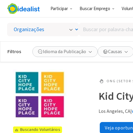
Participar
Buscar Emprego
Volunt
Buscar
por
palavra-
chave,
Filtros
Idioma da Publicação
Causas
habilidades
ou
interesses
ONG (SETOR 
Kid Cit
Los Angeles, CA
|
Veja oportun
Buscando Voluntários