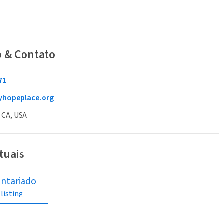
o & Contato
71
tyhopeplace.org
 CA, USA
tuais
untariado
 listing