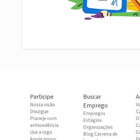
Participe
Buscar
A
Nossa visão
Emprego
V
Divulgue
C
Empregos
Planeje com
O
Estágios
antecedência
C
Organizações
Use a logo
C
Blog Carreira de
Apoie nosso
F