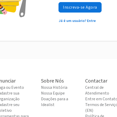
Inscreva-se Agora
Já é um usuário? Entre
nunciar
Sobre Nós
Contactar
aga ou Evento
Nossa História
Central de
adastre sua
Nossa Equipe
Atendimento
rganização
Doações para a
Entre em Contat
adastre seu
Idealist
Termos de Serviç
oletivo
(EN)
erramentas para
Política de