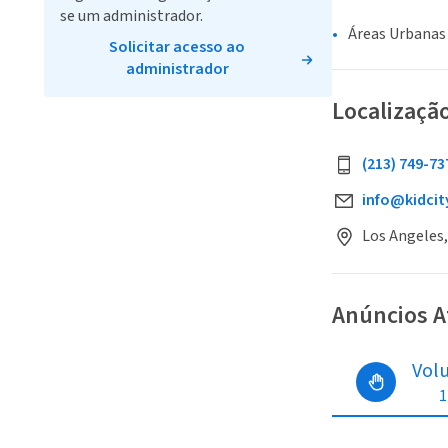
se um administrador.
Áreas Urbanas
Solicitar acesso ao
administrador
Localizaçã
(213) 749-73
info@kidci
Los Angeles,
Anúncios A
Vol
1