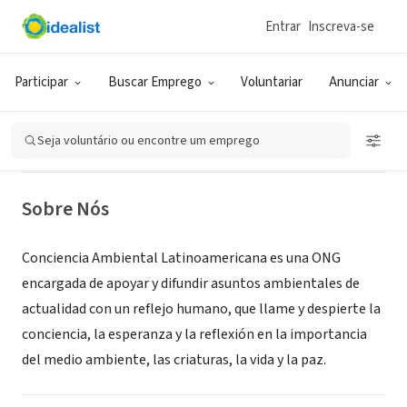
Entrar
Inscreva-se
ONG (SETOR SOCIAL)
Conciencia Ambiental
Participar
Buscar Emprego
Voluntariar
Anunciar
Latinoamericana
Seja voluntário ou encontre um emprego
Caracas, XA, Venezuela
|
www.conambiental.org
Sobre Nós
Conciencia Ambiental Latinoamericana es una ONG
encargada de apoyar y difundir asuntos ambientales de
actualidad con un reflejo humano, que llame y despierte la
conciencia, la esperanza y la reflexión en la importancia
del medio ambiente, las criaturas, la vida y la paz.