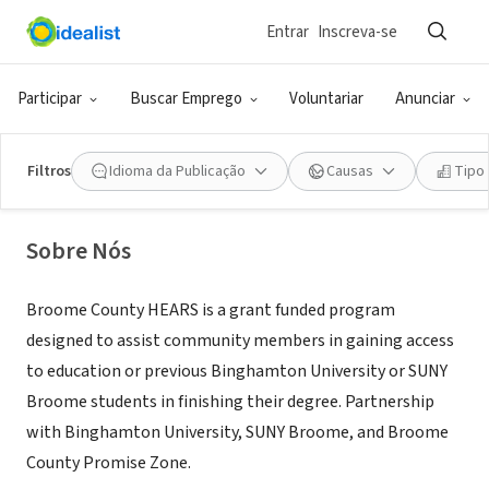
Entrar
Inscreva-se
ONG (SETOR SOCIAL)
Broome County HEARS,
Participar
Buscar Emprego
Voluntariar
Anunciar
Binghamton University
Filtros
Idioma da Publicação
Causas
Tipo
Vestal, NY
|
www.binghamton.edu/student-affairs/hears/
Sobre Nós
Broome County HEARS is a grant funded program
designed to assist community members in gaining access
to education or previous Binghamton University or SUNY
Broome students in finishing their degree. Partnership
with Binghamton University, SUNY Broome, and Broome
County Promise Zone.