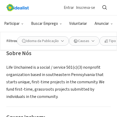
Entrar
Inscreva-se
ONG (SETOR SOCIAL)
Life Unchained Reading
Participar
Buscar Emprego
Voluntariar
Anunciar
Reading, PA
|
www.lifeunchained.org
Filtros
Idioma da Publicação
Causas
Tipo
Sobre Nós
Life Unchained is a social / service 501(c)(3) nonprofit
organization based in southeastern Pennsylvania that
starts unique, first-time projects in the community. We
fund first-time, grassroots projects submitted by
individuals in the community.