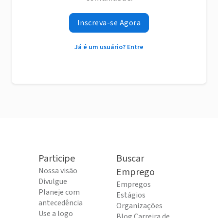
Inscreva-se Agora
Já é um usuário? Entre
Participe
Buscar
Nossa visão
Emprego
Divulgue
Empregos
Planeje com
Estágios
antecedência
Organizações
Use a logo
Blog Carreira de