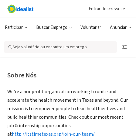
Entrar
Inscreva-se
ONG (SETOR SOCIAL)
IT'S TIME TEXAS
Participar
Buscar Emprego
Voluntariar
Anunciar
Austin, TX
|
www.itstimetexas.org
Seja voluntário ou encontre um emprego
Sobre Nós
We’re a nonprofit organization working to unite and
accelerate the health movement in Texas and beyond. Our
mission is to empower people to lead healthier lives and
build healthier communities. Check out our most recent
job & internship opportunities
at
http://itstimetexas.org/join-our-team/