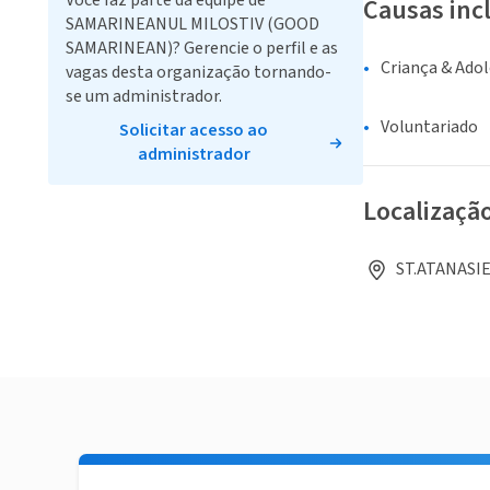
Você faz parte da equipe de
Causas inc
SAMARINEANUL MILOSTIV (GOOD
SAMARINEAN)? Gerencie o perfil e as
Criança & Ado
vagas desta organização tornando-
se um administrador.
Voluntariado
Solicitar acesso ao
administrador
Localizaçã
ST.ATANASIE 