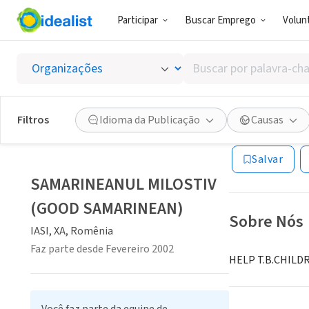
Participar
Buscar Emprego
Volunt
ONG (SETOR 
Buscar
SAMARI
por
palavra-
chave,
Filtros
Idioma da Publicação
Causas
IASI, XA, Romêni
habilidades
ou
Salvar
interesses
SAMARINEANUL MILOSTIV
(GOOD SAMARINEAN)
Sobre Nós
IASI, XA, Romênia
Faz parte desde Fevereiro 2002
HELP T.B.CHIL