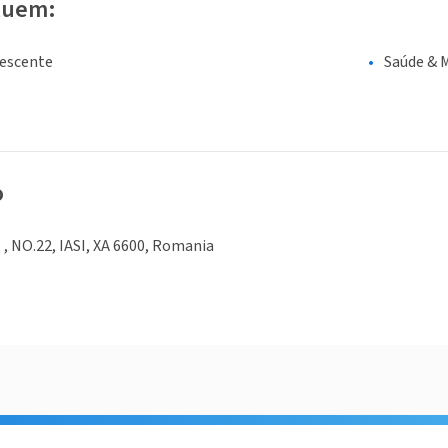
luem:
lescente
Saúde & 
o
, NO.22, IASI, XA 6600, Romania