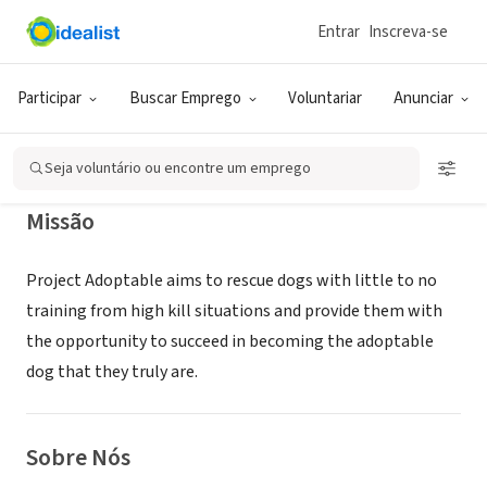
Entrar
Inscreva-se
ONG (SETOR SOCIAL)
PROJECT ADOPTABLE INC
Participar
Buscar Emprego
Voluntariar
Anunciar
ALGONQUIN, IL
|
projectadoptable.com
Seja voluntário ou encontre um emprego
Missão
Project Adoptable aims to rescue dogs with little to no
training from high kill situations and provide them with
the opportunity to succeed in becoming the adoptable
dog that they truly are.
Sobre Nós