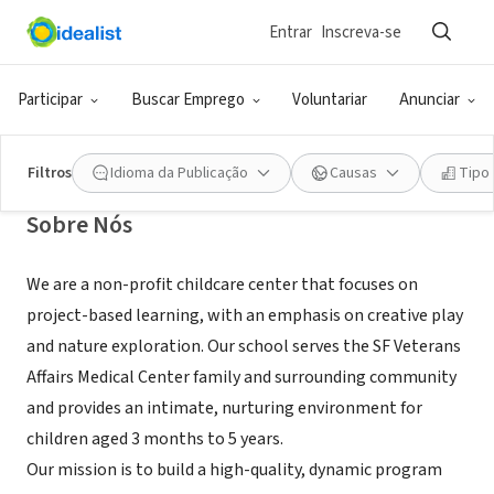
Entrar
Inscreva-se
ONG (SETOR SOCIAL)
The Lands End School
Participar
Buscar Emprego
Voluntariar
Anunciar
San Francisco, CA
|
thelandsendschool.com
Filtros
Idioma da Publicação
Causas
Tipo
Sobre Nós
We are a non-profit childcare center that focuses on
project-based learning, with an emphasis on creative play
and nature exploration. Our school serves the SF Veterans
Affairs Medical Center family and surrounding community
and provides an intimate, nurturing environment for
children aged 3 months to 5 years.
Our mission is to build a high-quality, dynamic program