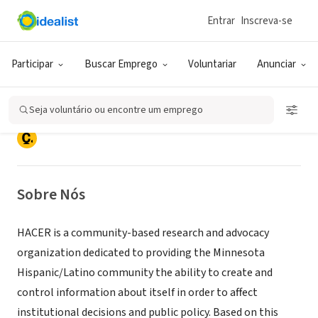
Entrar
Inscreva-se
ONG (SETOR SOCIAL)
Hispanic Advocacy and Community
Participar
Buscar Emprego
Voluntariar
Anunciar
Empowerment through Research
Seja voluntário ou encontre um emprego
Saint Paul, MN
|
www.hacer-mn.org
Sobre Nós
HACER is a community-based research and advocacy
organization dedicated to providing the Minnesota
Hispanic/Latino community the ability to create and
control information about itself in order to affect
institutional decisions and public policy. Based on this