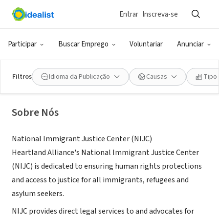
Entrar
Inscreva-se
ONG (SETOR SOCIAL)
Heartland Alliance's National
Participar
Buscar Emprego
Voluntariar
Anunciar
Immigrant Justice Center
Filtros
Idioma da Publicação
Causas
Tipo
Chicago, IL
|
www.immigrantjustice.org
Sobre Nós
National Immigrant Justice Center (NIJC)
Heartland Alliance's National Immigrant Justice Center
(NIJC) is dedicated to ensuring human rights protections
and access to justice for all immigrants, refugees and
asylum seekers.
NIJC provides direct legal services to and advocates for