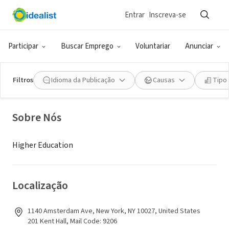
Entrar
Inscreva-se
ONG (SETOR SOCIAL)
Columbia University in the City of
Participar
Buscar Emprego
Voluntariar
Anunciar
New York
Filtros
Idioma da Publicação
Causas
Tipo
New York, NY
Sobre Nós
Higher Education
Localização
1140 Amsterdam Ave, New York, NY 10027, United States
201 Kent Hall, Mail Code: 9206