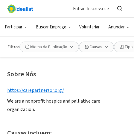
Entrar
Inscreva-se
ONG (SETOR SOCIAL)
Care Partners
Participar
Buscar Emprego
Voluntariar
Anunciar
Portland, OR
|
carepartnersor.org/
Filtros
Idioma da Publicação
Causas
Tipo
Sobre Nós
https://carepartnersor.org/
We are a nonprofit hospice and palliative care
organization.
Causas incluem: