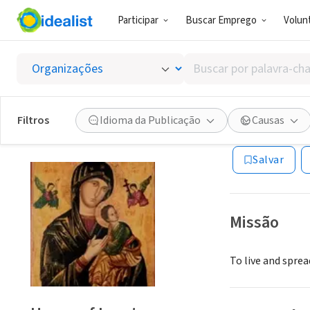
Participar
Buscar Emprego
Volunt
ONG (SETOR 
Buscar
House o
por
palavra-
chave,
Filtros
Idioma da Publicação
Causas
Charleston, WV
|
habilidades
ou
Salvar
interesses
Missão
To live and sprea