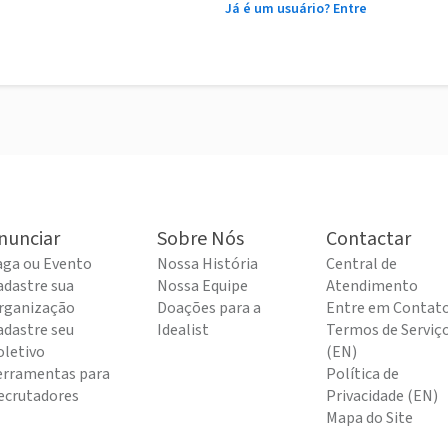
Já é um usuário? Entre
nunciar
Sobre Nós
Contactar
aga ou Evento
Nossa História
Central de
adastre sua
Nossa Equipe
Atendimento
rganização
Doações para a
Entre em Contat
adastre seu
Idealist
Termos de Serviç
oletivo
(EN)
erramentas para
Política de
ecrutadores
Privacidade (EN)
Mapa do Site