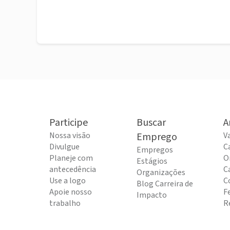
Participe
Buscar
A
Nossa visão
Emprego
V
Divulgue
C
Empregos
Planeje com
O
Estágios
antecedência
C
Organizações
Use a logo
C
Blog Carreira de
Apoie nosso
F
Impacto
trabalho
R