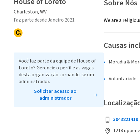
House of Loreto
Sobre Nós
Charleston, WV
Faz parte desde Janeiro 2021
We are a religio
Causas inc
Você faz parte da equipe de House of
Moradia & Mor
Loreto? Gerencie o perfil e as vagas
desta organização tornando-se um
Voluntariado
administrador.
Solicitar acesso ao
administrador
Localizaçã
3043821419
1218 upper v