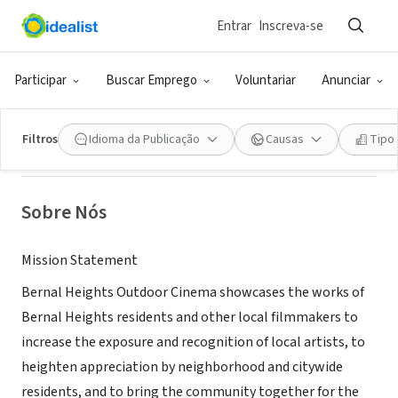
Entrar
Inscreva-se
ONG (SETOR SOCIAL)
Participar
Buscar Emprego
Voluntariar
Anunciar
Bernal Heights Outdoor Cinema
Filtros
Idioma da Publicação
Causas
Tipo
San Francisco, CA
|
bhoutdoorcine.org/
Sobre Nós
Mission Statement
Bernal Heights Outdoor Cinema showcases the works of
Bernal Heights residents and other local filmmakers to
increase the exposure and recognition of local artists, to
heighten appreciation by neighborhood and citywide
residents, and to bring the community together for the