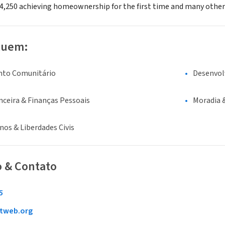
r 4,250 achieving homeownership for the first time and many others
luem:
nto Comunitário
Desenvo
nceira & Finanças Pessoais
Moradia 
os & Liberdades Civis
o & Contato
5
tweb.org