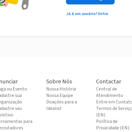
Já é um usuário? Entre
nunciar
Sobre Nós
Contactar
aga ou Evento
Nossa História
Central de
adastre sua
Nossa Equipe
Atendimento
rganização
Doações para a
Entre em Contat
adastre seu
Idealist
Termos de Serviç
oletivo
(EN)
erramentas para
Política de
ecrutadores
Privacidade (EN)