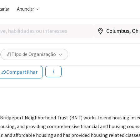
ariar
Anunciar
SOCIAL)
ort Neighborhood Trust, Inc.
Tipo de Organização
ww.bntweb.org/
Compartilhar
 Bridgeport Neighborhood Trust (BNT) works to end housing insec
 housing, and providing comprehensive financial and housing couns
ean and affordable housing and has provided housing related classes