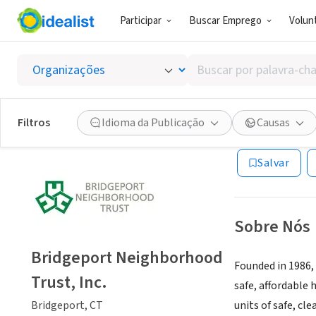
Participar
Buscar Emprego
Volunt
ONG (SETOR 
Buscar
Bridgep
por
palavra-
chave,
Filtros
Idioma da Publicação
Causas
Bridgeport, CT
|
w
habilidades
ou
Salvar
interesses
Sobre Nós
Bridgeport Neighborhood
Founded in 1986,
Trust, Inc.
safe, affordable
Bridgeport, CT
units of safe, cl