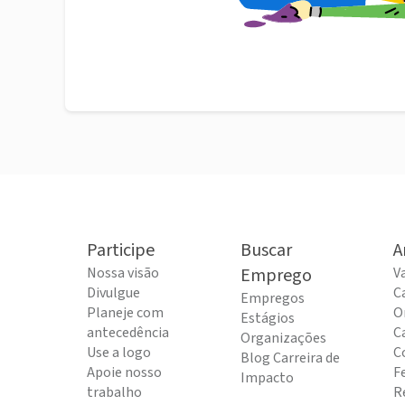
Participe
Buscar
A
Nossa visão
Emprego
V
Divulgue
C
Empregos
Planeje com
O
Estágios
antecedência
C
Organizações
Use a logo
C
Blog Carreira de
Apoie nosso
F
Impacto
trabalho
R