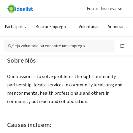
Entrar
Inscreva-se
ONG (SETOR SOCIAL)
Watercourse Counseling Center
Participar
Buscar Emprego
Voluntariar
Anunciar
Minneapolis, MN
|
www.watercoursecounseling.org
Seja voluntário ou encontre um emprego
Sobre Nós
Our mission is to solve problems through community
partnership; locate services in community locations; and
mentor mental health professionals and others in
community outreach and collaboration.
Causas incluem: