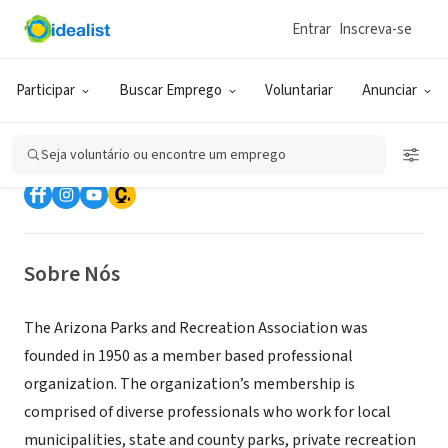
Entrar
Inscreva-se
ONG (SETOR SOCIAL)
Arizona Parks and Recreation
Participar
Buscar Emprego
Voluntariar
Anunciar
Association
Seja voluntário ou encontre um emprego
Phoenix, AZ
|
www.azpra.org/
Sobre Nós
The Arizona Parks and Recreation Association was
founded in 1950 as a member based professional
organization. The organization’s membership is
comprised of diverse professionals who work for local
municipalities, state and county parks, private recreation