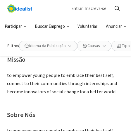
Entrar
Inscreva-se
ONG (SETOR SOCIAL)
Mentor Me Learning
Participar
Buscar Emprego
Voluntariar
Anunciar
Huntington Beach, CA
|
Filtros
Idioma da Publicação
Causas
Tipo
Missão
to empower young people to embrace their best self,
connect to their communities through internships and
become innovators of social change for a better world.
Sobre Nós
to empower young people to embrace their best self,