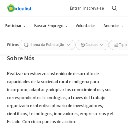
Entrar
Inscreva-se
ONG (SETOR SOCIAL)
CODAIM
Participar
Buscar Emprego
Voluntariar
Anunciar
DISTRITO FEDERAL, XA, México
|
www.codaim.org.mx
Filtros
Idioma da Publicação
Causas
Tipo
Sobre Nós
Realizar un esfuerzo sostenido de desarrollo de
capacidades de la sociedad rural e indígena para
incorporar, adaptar y adoptar los conocimientos y sus
correspondientes tecnologías, a través del trabajo
organizado e interdisciplinario de investigadores,
científicos, tecnólogos, innovadores, empresa-rios y el
Estado. Con cinco puntos de acción: