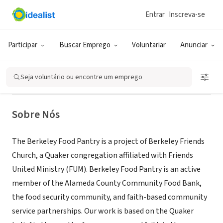
Entrar
Inscreva-se
ONG (SETOR SOCIAL)
Berkeley Food Pantry, a project of
Participar
Buscar Emprego
Voluntariar
Anunciar
The Berkeley Friends Church
Seja voluntário ou encontre um emprego
Berkeley, CA
|
www.berkeleyfoodpantry.org/
Sobre Nós
The Berkeley Food Pantry is a project of Berkeley Friends
Church, a Quaker congregation affiliated with Friends
United Ministry (FUM). Berkeley Food Pantry is an active
member of the Alameda County Community Food Bank,
the food security community, and faith-based community
service partnerships. Our work is based on the Quaker