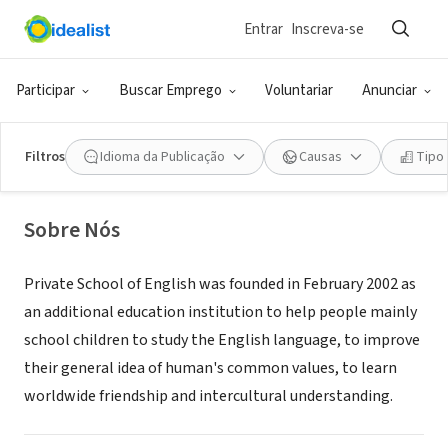
Entrar
Inscreva-se
ONG (SETOR SOCIAL)
Private School of English in
Participar
Buscar Emprego
Voluntariar
Anunciar
Bashkortostan, Russia
Filtros
Idioma da Publicação
Causas
Tipo
Neftekamsk, XA, Rússia
Sobre Nós
Private School of English was founded in February 2002 as
an additional education institution to help people mainly
school children to study the English language, to improve
their general idea of human's common values, to learn
worldwide friendship and intercultural understanding.