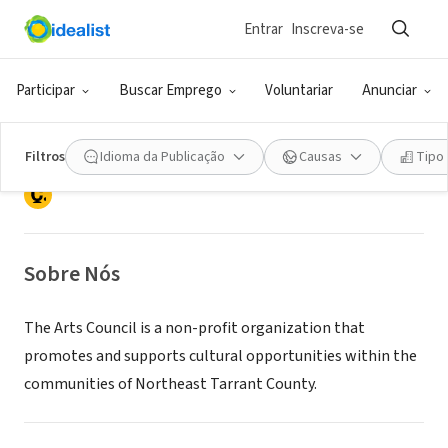
Entrar
Inscreva-se
ONG (SETOR SOCIAL)
Arts Council of NorthEast Tarrant
Participar
Buscar Emprego
Voluntariar
Anunciar
County
Filtros
Idioma da Publicação
Causas
Tipo
Bedford, TX
|
artsnetc.org
Sobre Nós
The Arts Council is a non-profit organization that
promotes and supports cultural opportunities within the
communities of Northeast Tarrant County.