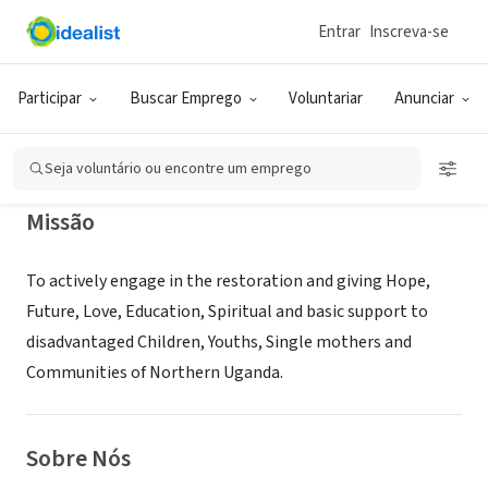
Entrar
Inscreva-se
ONG (SETOR SOCIAL)
PUREWISH FOUNDATION UGANDA
Participar
Buscar Emprego
Voluntariar
Anunciar
Lira, XA, Uganda
|
pwfu.org/
Seja voluntário ou encontre um emprego
Missão
To actively engage in the restoration and giving Hope,
Future, Love, Education, Spiritual and basic support to
disadvantaged Children, Youths, Single mothers and
Communities of Northern Uganda.
Sobre Nós