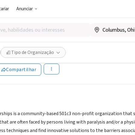
ariar
Anunciar
SOCIAL)
ity Partnerships
Tipo de Organização
w.disabilitypartnerships.org
Compartilhar
erships is a community-based 501c3 non-profit organization that s
hat are often faced by persons living with paralysis and/or a physi
s techniques and find innovative solutions to the barriers associa