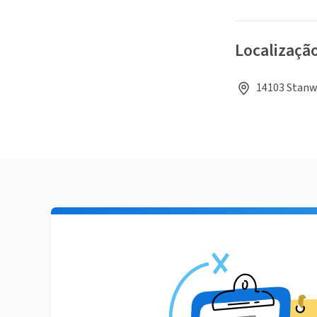
Localizaçã
14103 Stanwo