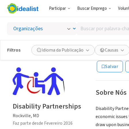
Participar
Buscar Emprego
Volunt
ONG (SETOR 
Buscar
Disabil
por
palavra-
chave,
Filtros
Idioma da Publicação
Causas
Rockville, MD
|
ww
habilidades
ou
Salvar
interesses
Sobre Nós
Disability Partnerships
Disability Partn
Rockville, MD
economic issues t
Faz parte desde Fevereiro 2016
draw upon busines