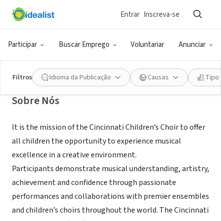
Entrar
Inscreva-se
ONG (SETOR SOCIAL)
Cincinnati Children's Choir
Participar
Buscar Emprego
Voluntariar
Anunciar
Cincinnati, OH
|
www.cincinnatichoir.org
Filtros
Idioma da Publicação
Causas
Tipo
Sobre Nós
It is the mission of the Cincinnati Children’s Choir to offer
all children the opportunity to experience musical
excellence in a creative environment.
Participants demonstrate musical understanding, artistry,
achievement and confidence through passionate
performances and collaborations with premier ensembles
and children’s choirs throughout the world. The Cincinnati