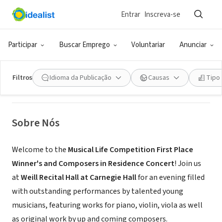
Entrar
Inscreva-se
ONG (SETOR SOCIAL)
Musical Life Foundation
Participar
Buscar Emprego
Voluntariar
Anunciar
New York, NY
|
musicallife.org/
Filtros
Idioma da Publicação
Causas
Tipo
Sobre Nós
Welcome to the
Musical Life Competition First Place
Winner's and Composers in Residence Concert
! Join us
at
Weill Recital Hall at Carnegie Hall
for an evening filled
with outstanding performances by talented young
musicians, featuring works for piano, violin, viola as well
as original work by up and coming composers.