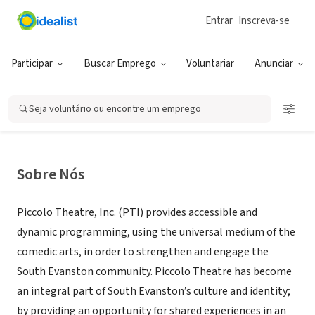
Entrar
Inscreva-se
ONG (SETOR SOCIAL)
Piccolo Theatre, Inc.
Participar
Buscar Emprego
Voluntariar
Anunciar
Evanston, IL
|
www.piccolotheatre.com
Seja voluntário ou encontre um emprego
Sobre Nós
Piccolo Theatre, Inc. (PTI) provides accessible and
dynamic programming, using the universal medium of the
comedic arts, in order to strengthen and engage the
South Evanston community. Piccolo Theatre has become
an integral part of South Evanston’s culture and identity;
by providing an opportunity for shared experiences in an