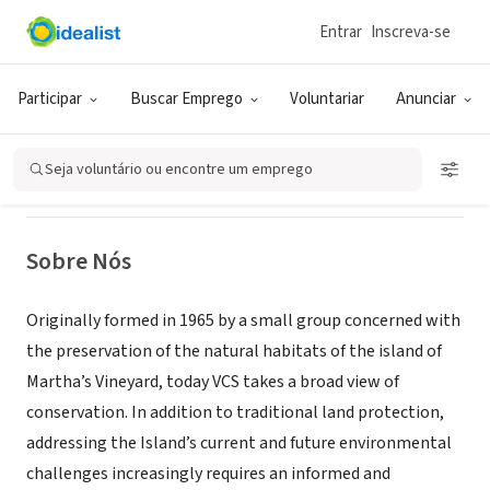
Entrar
Inscreva-se
ONG (SETOR SOCIAL)
Participar
Buscar Emprego
Voluntariar
Anunciar
Vineyard Conservation Society
Seja voluntário ou encontre um emprego
Tisbury, MA
|
vineyardconservation.org/
Sobre Nós
Originally formed in 1965 by a small group concerned with
the preservation of the natural habitats of the island of
Martha’s Vineyard, today VCS takes a broad view of
conservation. In addition to traditional land protection,
addressing the Island’s current and future environmental
challenges increasingly requires an informed and